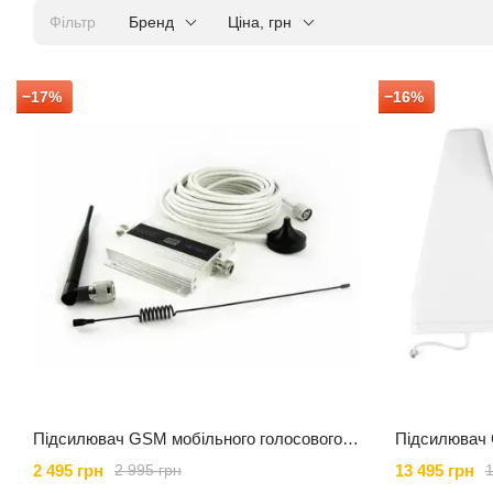
Фільтр
Бренд
Ціна, грн
−17%
−16%
Підсилювач GSM мобільного голосового зв'язку HighLine VoiceStart (900 МГц)
2 495 грн
13 495 грн
2 995 грн
1