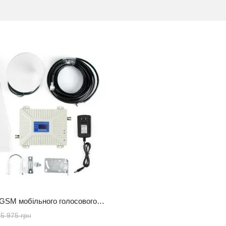
Підсилювач GSM мобільного голосового зв'язку та інтернет HighLine VoicePro (900/1800/2100 МГц)
5 975 грн