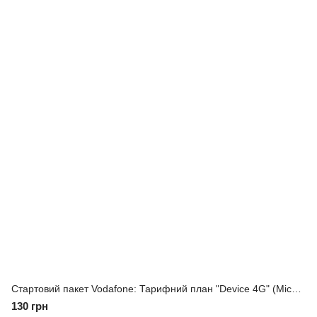
Стартовий пакет Vodafone: Тарифний план "Device 4G" (Місяць інтернету включено)
130 грн