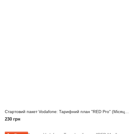
Стартовий пакет Vodafone: Тарифний план "RED Pro" (Місяць інтернету включено)
230 грн