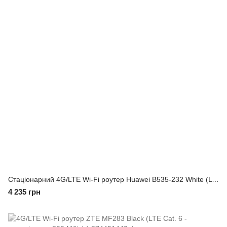
Стаціонарний 4G/LTE Wi-Fi роутер Huawei B535-232 White (LTE Cat. 7 - швидкість до 300 Мбіт/с)
4 235 грн