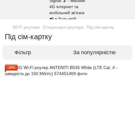
Wi-Fi роутери
Стаціонарні роутери
Під сім-картку
Під сім-картку
Фільтр
За популярністю
−20%