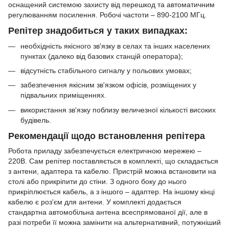
оснащений системою захисту від перешкод та автоматичним
регулюванням посилення. Робочі частоти – 890-2100 МГц.
Репітер знадобиться у таких випадках:
необхідність якісного зв'язку в селах та інших населених
пунктах (далеко від базових станцій оператора);
відсутність стабільного сигналу у польових умовах;
забезпечення якісним зв'язком офісів, розміщених у
підвальних приміщеннях.
використання зв'язку поблизу величезної кількості високих
будівель.
Рекомендації щодо встановлення репітера
Робота приладу забезпечується електричною мережею –
220В. Сам репітер поставляється в комплекті, що складається
з антени, адаптера та кабелю. Пристрій можна встановити на
столі або прикріпити до стіни. З одного боку до нього
прикріплюється кабель, а з іншого – адаптер. На іншому кінці
кабелю є роз'єм для антени. У комплекті додається
стандартна автомобільна антена всеспрямованої дії, але в
разі потреби її можна замінити на альтернативний, потужніший