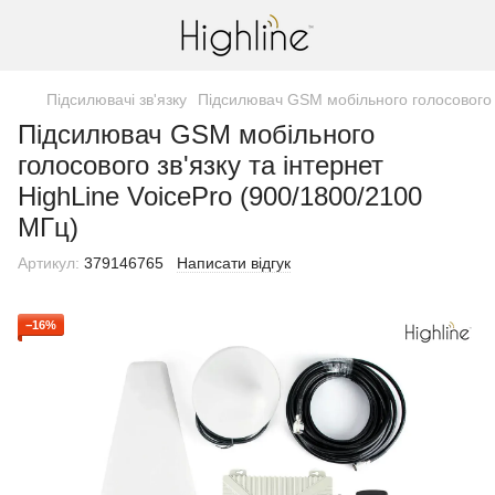
Підсилювачі зв'язку
Підсилювач GSM мобільного голосового з
Підсилювач GSM мобільного
голосового зв'язку та інтернет
HighLine VoicePro (900/1800/2100
МГц)
Артикул:
379146765
Написати відгук
−16%