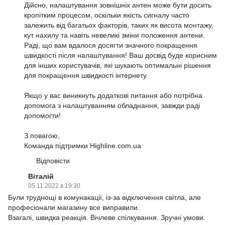
Дійсно, налаштування зовнішніх антен може бути досить
кропітким процесом, оскільки якість сигналу часто
залежить від багатьох факторів, таких як висота монтажу,
кут нахилу та навіть невеликі зміни положення антени.
Раді, що вам вдалося досягти значного покращення
швидкості після налаштування! Ваш досвід буде корисним
для інших користувачів, які шукають оптимальні рішення
для покращення швидкості інтернету.
Якщо у вас виникнуть додаткові питання або потрібна
допомога з налаштуванням обладнання, завжди раді
допомогти!
З повагою,
Команда підтримки Highline.com.ua
Відповісти
Віталій
05.11.2022 в 19:30
Були труднощі в комунакації, із-за відключення світла, але
професіонали магазину все виправили.
Взагалі, швидка реакція. Вічлеве спілкування. Зручні умови.