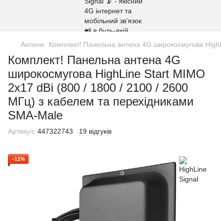
Антени
Комплект! Панельна антена 4G широкосмугова HighLi
Комплект! Панельна антена 4G
широкосмугова HighLine Start MIMO
2x17 dBi (800 / 1800 / 2100 / 2600
МГц) з кабелем та перехідниками
SMA-Male
Артикул:
447322743
19 відгуків
−11%