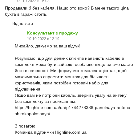
09.10.2022 в 16:08
Продавали б без кабеля. Нашо ото воно? В мене такого ціла
бухта в гаражі стоїть.
Відповісти
Консультант з продажу
10.10.2022 в 12:19
Михайло, дякуємо за ваш відгук!
Розуміємо, що для деяких клієнтів наявність кабелю в
комплекті може бути зайвою, особливо якщо ви вже маєте
його в наявності. Ми формуємо комплектацію так, щоб
максимально спростити монтаж для більшості
користувачів, яким потрібен готовий набір для
підключення.
Якщо вам не потрібен кабель, зверніть увагу на антену
без комплекту за посиланням:
https://highline.com.ua/ua/p1744278388-panelnaya-antena-
shirokopolosnaya/
З повагою,
Команда підтримки Highline.com.ua