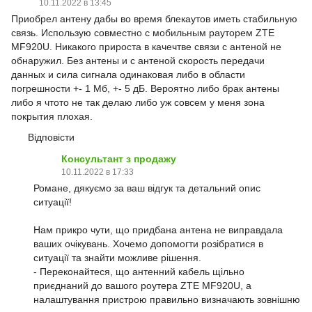
10.11.2022 в 13:45
Приобрел антену дабы во время блекаутов иметь стабильную
связь. Использую совместно с мобильным рауторем ZTE
MF920U. Никакого прироста в качечтве связи с антеной не
обнаружил. Без антены и с антеной скорость передачи
данных и сила сигнала одинаковая либо в области
погрешности +- 1 Мб, +- 5 дБ. Вероятно либо брак антены
либо я чтото не так делаю либо уж совсем у меня зона
покрытия плохая.
Відповісти
Консультант з продажу
10.11.2022 в 17:33
Романе, дякуємо за ваш відгук та детальний опис
ситуації!
Нам прикро чути, що придбана антена не виправдала
ваших очікувань. Хочемо допомогти розібратися в
ситуації та знайти можливе рішення.
- Переконайтеся, що антенний кабель щільно
приєднаний до вашого роутера ZTE MF920U, а
налаштування пристрою правильно визначають зовнішню