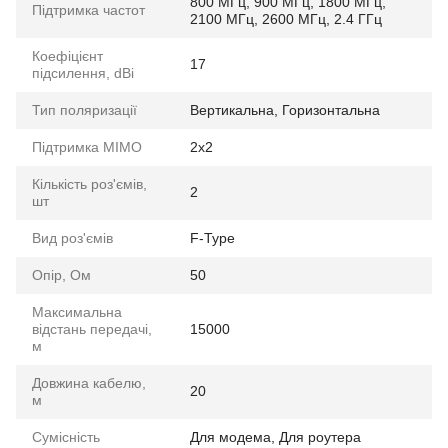
800 МГц, 900 МГц, 1800 МГц,
Підтримка частот
2100 МГц, 2600 МГц, 2.4 ГГц
Коефіцієнт
17
підсилення, dBi
Тип поляризації
Вертикальна, Горизонтальна
Підтримка MIMO
2x2
Кількість роз'ємів,
2
шт
Вид роз'ємів
F-Type
Опір, Ом
50
Максимальна
відстань передачі,
15000
м
Довжина кабелю,
20
м
Сумісність
Для модема, Для роутера