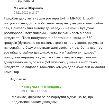
Відповісти
Максим Щуренко
08.11.2022 в 18:57
Придбав дану антену для роутера tp-link MR400. В моїй
місцевості швидкість мобільного інтернету не досягала 5 мбіт/
сек, Прикрепивши антену до жердини на криші був дуже
розачорован показниками, нічого не змінилось в плані
швидкості. Після поступового обертання антени на 360
градусів (буквально по сантиметрах) та тестування, результат
нульовий..не буду описувати далі своїх пригод, бо на все про
все пійшло майже два дні..Але коли я "майже випадково"
припідняв жердину на декілька сантиметрів вверх, моєму
здивуванню не було меж (50 мбіт/сек), у мене в місті такої
швидкості не видавав. Можливо комусь допоможе мій чималий
коментар
Відповісти
Консультант з продажу
09.11.2022 в 10:58
Максиме, дякуємо за розгорнутий відгук і за те, що
поділилися вашим досвідом!