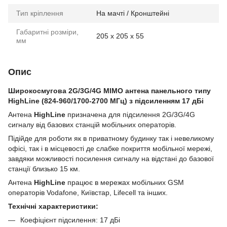
Тип кріплення
На мачті / Кронштейні
Габаритні розміри,
205 x 205 x 55
мм
Опис
Широкосмугова 2G/3G/4G MIMO антена панельного типу
HighLine (824-960/1700-2700 МГц) з підсиленням 17 дБі
Антена
HighLine
призначена для підсилення 2G/3G/4G
сигналу від базових станцій мобільних операторів.
Підійде для роботи як в приватному будинку так і невеликому
офісі, так і в місцевості де слабке покриття мобільної мережі,
завдяки можливості посилення сигналу на відстані до базової
станції близько 15 км.
Антена
HighLine
працює в мережах мобільних GSM
операторів Vodafone, Київстар, Lifecell та інших.
Технічні характеристики:
Коефіцієнт підсилення: 17 дБі