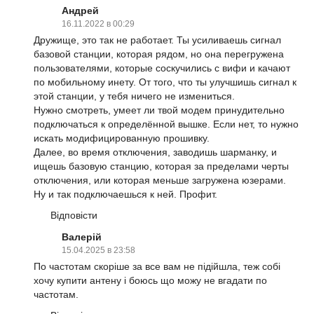
Андрей
16.11.2022 в 00:29
Дружище, это так не работает. Ты усиливаешь сигнал
базовой станции, которая рядом, но она перегружена
пользователями, которые соскучились с вифи и качают
по мобильному инету. От того, что ты улучшишь сигнал к
этой станции, у тебя ничего не измениться.
Нужно смотреть, умеет ли твой модем принудительно
подключаться к определённой вышке. Если нет, то нужно
искать модифицированную прошивку.
Далее, во время отключения, заводишь шарманку, и
ищешь базовую станцию, которая за пределами черты
отключения, или которая меньше загружена юзерами.
Ну и так подключаешься к ней. Профит.
Відповісти
Валерій
15.04.2025 в 23:58
По частотам скоріше за все вам не підійшла, теж собі
хочу купити антену і боюсь що можу не вгадати по
частотам.