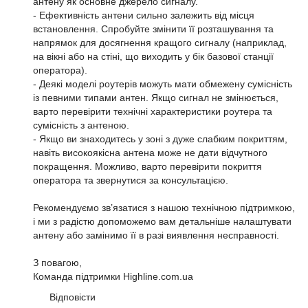
антену як основне джерело сигналу.
- Ефективність антени сильно залежить від місця
встановлення. Спробуйте змінити її розташування та
напрямок для досягнення кращого сигналу (наприклад,
на вікні або на стіні, що виходить у бік базової станції
оператора).
- Деякі моделі роутерів можуть мати обмежену сумісність
із певними типами антен. Якщо сигнал не змінюється,
варто перевірити технічні характеристики роутера та
сумісність з антеною.
- Якщо ви знаходитесь у зоні з дуже слабким покриттям,
навіть високоякісна антена може не дати відчутного
покращення. Можливо, варто перевірити покриття
оператора та звернутися за консультацією.
Рекомендуємо зв’язатися з нашою технічною підтримкою,
і ми з радістю допоможемо вам детальніше налаштувати
антену або замінимо її в разі виявлення несправності.
З повагою,
Команда підтримки Highline.com.ua
Відповісти