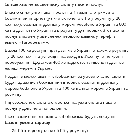
більше хвилин за своєчасну сплату пакета послуг.
Вчасно сплачуйте пакет послуг на 4 тижні та отримуйте
безлімітний інтернет (у який включено 5 ГБ у роумінгу у 26
країнах), безлімітні дзвінки у мережі Vodafone в Україні та 800
хв на дзвінки по Україні та в роумінгу для перших 3-х пакетів
послуг з моменту здійснення першого дзвінка у тарифі з
акцією «TurboБезлім».
Базові 400 хв доступні для дзвінків в Україні, а також в роумінгу
- у 26 країнах - на усі вхідні, на вихідні в Україну та по країні
перебування. Додаткові 400 хв надаються лише для дзвінків
на інші мережі в Україні.
Надалі, в межах акції «TurboБезлім» за умови вчасної сплати
буде надаватися безлімітний інтернет, безлімітні дзвінки у
мережі Vodafone в Україні та 400 хв на інші мережі в Україні та
роумінгу.
Під своєчасною сплатою мається на увазі оплата пакета
послуг у день його поновлення.
Після закінчення дії акції «TurboБезлім» будуть доступні
базові умови тарифу
:
25 ГБ інтернету (з них 5 ГБ у роумінгу)