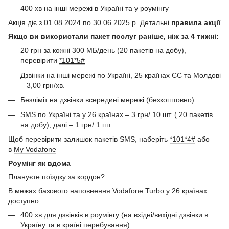
400 хв на інші мережі в Україні та у роумінгу
Акція діє з 01.08.2024 по 30.06.2025 р. Детальні
правила акції
Якщо ви використали пакет послуг раніше, ніж за 4 тижні:
20 грн за кожні 300 МБ/день (20 пакетів на добу),
перевірити
*
101*5#
Дзвінки на інші мережі по Україні, 25 країнах ЄС та Молдові
– 3,00 грн/хв.
Безліміт на дзвінки всередині мережі (безкоштовно).
SMS по Україні та у 26 країнах – 3 грн/ 10 шт. ( 20 пакетів
на добу), далі – 1 грн/ 1 шт.
Щоб перевірити залишок пакетів SMS, наберіть
*101*4#
або
в
My
Vodafone
Роумінг як вдома
Плануєте поїздку за кордон?
В межах базового наповнення Vodafone Turbo у 26 країнах
доступно:
400 хв для дзвінків в роумінгу (на вхідні/вихідні дзвінки в
Україну та в країні перебування)