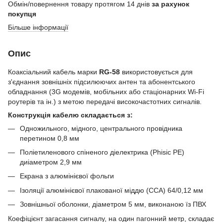
Обмін/повернення товару протягом 14 днів
за рахунок
покупця
Більше інформації
Опис
Коаксіальний кабель марки
RG-58
використовується для
з'єднання зовнішніх підсилюючих антен та абонентського
обладнання (3G модемів, мобільних або стаціонарних Wi-Fi
роутерів та ін.) з метою передачі високочастотних сигналів.
Конструкція кабелю складається з:
Одножильного, мідного, центрального провідника
перетином 0,8 мм
Поліетиленового спіненого діелектрика (Phisic РЕ)
диіаметром 2,9 мм
Екрана з алюмінієвої фольги
Ізоляції алюмінієвої плакованої міддю (CCA) 64/0,12 мм
Зовнішньої оболонки, діаметром 5 мм, виконаною їз ПВХ
Коефіцієнт загасання сигналу, на один пагонний метр, складає