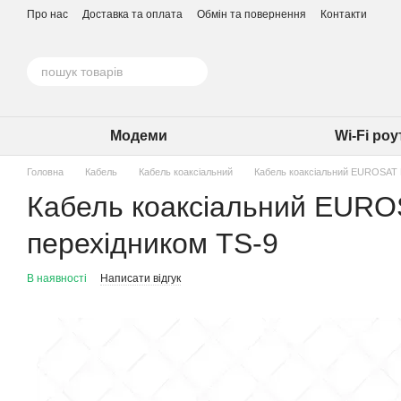
Перейти до основного контенту
Про нас
Доставка та оплата
Обмін та повернення
Контакти
Модеми
Wi-Fi ро
Головна
Кабель
Кабель коаксіальний
Кабель коаксіальний EUROSAT R
Кабель коаксіальний EUROS
перехідником TS-9
В наявності
Написати відгук