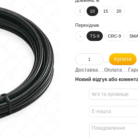
Довжина, м
1
10
15
20
Перехідник
-
TS-9
CRC-9
SMA
Купити
Доставка
Оплата
Гар
Новий відгук або комент