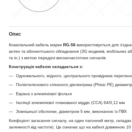
Опис
Коаксіальний кабель марки
RG-58
використовується для з'єдн
антен та абонентського обладнання (3G модемів, мобільних аб
та ін.) з метою передачі високочастотних сигналів.
Конструкція кабелю складається з:
Одножильного, мідного, центрального провідника перетин
Поліетиленового спіненого діелектрика (Phisic РЕ) диіамет
Екрана з алюмінієвої фольги
Ізоляції алюмінієвої плакованої міддю (CCA) 64/0,12 мм
Зовнішньої оболонки, діаметром 5 мм, виконаною їз ПВХ
Коефіцієнт загасання сигналу, на один пагонний метр, складає в
залежності від частоти). Це означає що на кабелі довжиною 10