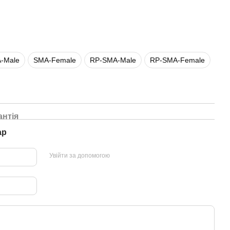
-Male
SMA-Female
RP-SMA-Male
RP-SMA-Female
антія
ар
Увійти за допомогою