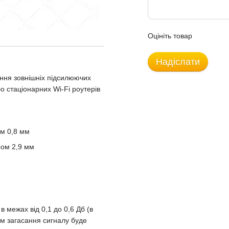
Оцініть товар
Надіслати
ання зовнішніх підсилюючих
о стаціонарних Wi-Fi роутерів
ом 0,8 мм
ром 2,9 мм
 межах від 0,1 до 0,6 Дб (в
 м загасання сигналу буде