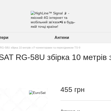
утери
Антени
G-58U збірка 10 метрів з F-конекторами та перехідником TS-9
AT RG-58U збірка 10 метрів 
455 грн