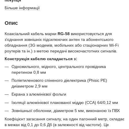
Більше інформації
Опис
Коаксіальний кабель марки
RG-58
використовується для
з'єднання зовнішніх підсилюючих антен та абонентського
обладнання (3G модемів, мобільних або стаціонарних Wi-Fi
роутерів та ін.) з метою передачі високочастотних сигналів.
Конструкція кабелю складається з:
Одножильного, мідного, центрального провідника
перетином 0,8 мм
Поліетиленового спіненого діелектрика (Phisic РЕ)
диіаметром 2,9 мм
Екрана з алюмінієвої фольги
Ізоляції алюмінієвої плакованої міддю (CCA) 64/0,12 мм
Зовнішньої оболонки, діаметром 5 мм, виконаною їз ПВХ
Коефіцієнт загасання сигналу, на один пагонний метр, складає
в межах від 0,1 до 0,6 Дб (в залежності від частоти). Це