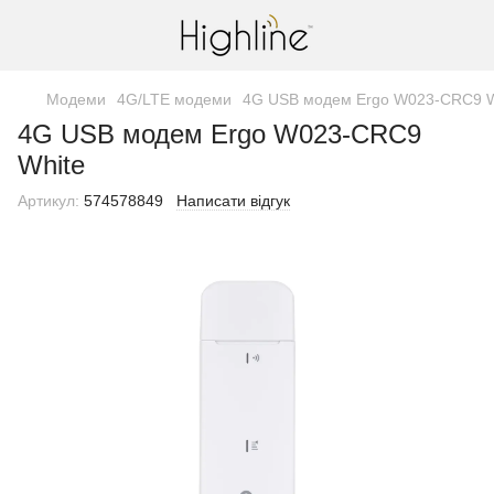
Модеми
4G/LTE модеми
4G USB модем Ergo W023-CRC9 W
4G USB модем Ergo W023-CRC9
White
Артикул:
574578849
Написати відгук