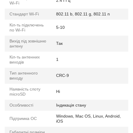
2.4 ГГц
Wi-Fi
Стандарт Wi-Fi
802.11 b, 802.11 g, 802.11 n
Кіл-ть підключень
5-10
по Wi-Fi
Вихід під зовнішню
Так
антену
Кіл-ть антенних
1
виходів
Тип антенного
CRC-9
виходу
Наявність слоту
Ні
microSD
Особливості
Індикація стану
Windows, Mac OS, Linux, Android,
Підтримка ОС
iOS
Габаритні розміри,