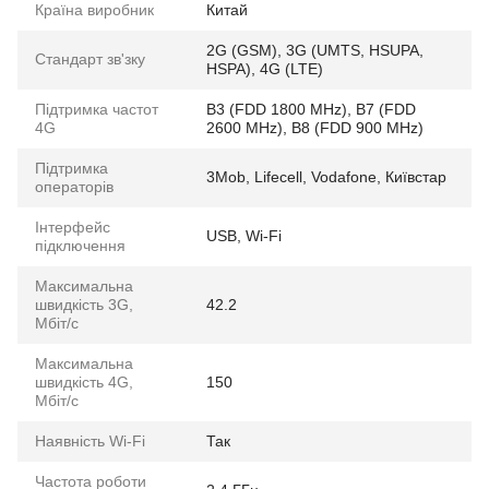
Країна виробник
Китай
2G (GSM), 3G (UMTS, HSUPA,
Стандарт зв'зку
HSPA), 4G (LTE)
Підтримка частот
B3 (FDD 1800 MHz), B7 (FDD
4G
2600 MHz), B8 (FDD 900 MHz)
Підтримка
3Mob, Lifecell, Vodafone, Київстар
операторів
Інтерфейс
USB, Wi-Fi
підключення
Максимальна
швидкість 3G,
42.2
Мбіт/с
Максимальна
швидкість 4G,
150
Мбіт/с
Наявність Wi-Fi
Так
Частота роботи